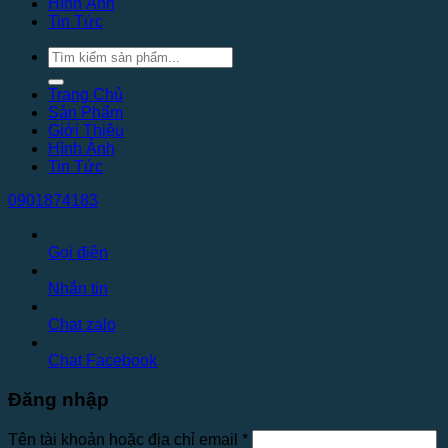
Hình Ảnh
Tin Tức
Tìm
kiếm:
Trang Chủ
Sản Phẩm
Giới Thiệu
Hình Ảnh
Tin Tức
0901874183
Gọi điện
Nhắn tin
Chat zalo
Chat Facebook
Đăng nhập
Bắt
Tên tài khoản hoặc địa chỉ email
*