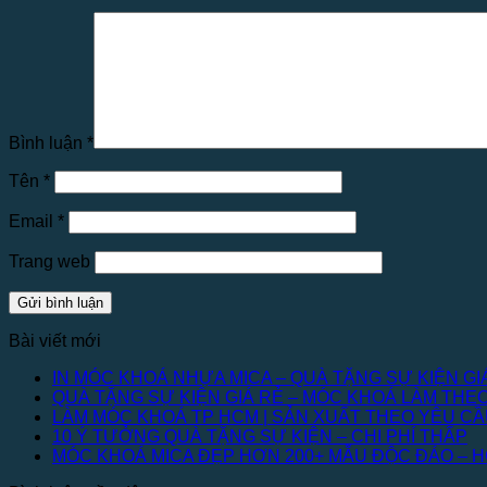
Bình luận
*
Tên
*
Email
*
Trang web
Bài viết mới
IN MÓC KHOÁ NHỰA MICA – QUÀ TẶNG SỰ KIỆN GI
QUÀ TẶNG SỰ KIỆN GIÁ RẺ – MÓC KHOÁ LÀM THE
LÀM MÓC KHOÁ TP HCM | SẢN XUẤT THEO YÊU C
10 Ý TƯỞNG QUÀ TẶNG SỰ KIỆN – CHI PHÍ THẤP
MÓC KHOÁ MICA ĐẸP HƠN 200+ MẪU ĐỘC ĐÁO – 