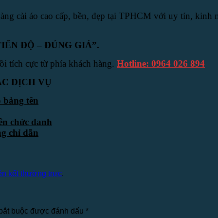
vàng cài áo cao cấp, bền, đẹp tại TPHCM với uy tín, kin
IẾN ĐỘ – ĐÚNG GIÁ”.
 tích cực từ phía khách hàng.
Hotline: 0964 026 894
C DỊCH VỤ
 bảng tên
ên chức danh
g chỉ dẫn
iên kết thường trực
.
bắt buộc được đánh dấu
*