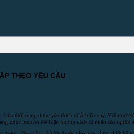
CẤP THEO YÊU CẦU
n thời trang được yêu thích nhất hiện nay. Với thiết kế 
trang phục mà còn thể hiện phong cách cá nhân của người 
g trọng, đẳng cấp.
có kích thước nhỏ gọn, được thiết kế vớ