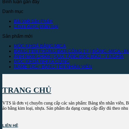
Bình luận gần đây
Danh mục
Bài Viết Sản Phẩm
Chưa được phân loại
Sản phẩm mới
MÓC KHOÁ BẰNG MICA
BẢNG TÊN PHÒNG BAN CÔNG TY | ĐỒNG -MICA - IN
ẢNH NAM CHÂM | QUÀ TẶNG ĐỘC ĐÁO - Ý NGHĨA
MÓC KHOÁ NHỰA CỨNG
NAME TAG - BẢNG TÊN NHÂN VIÊN
TRANG CHỦ
VTS là đơn vị chuyên cung cấp các sản phẩm: Bảng tên nhân viên, Bả
áo bằng kim loại, nhựa. Sản phẩm đa dạng cung cấp đầy đủ theo nhu
LIÊN HỆ