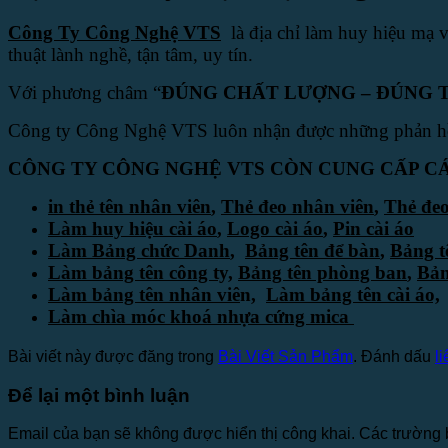
Công Ty Công Nghệ VTS
là địa chỉ làm huy hiệu mạ 
thuật lành nghề, tận tâm, uy tín.
Với phương châm “
ĐÚNG CHẤT LƯỢNG – ĐÚNG T
Công ty Công Nghệ VTS luôn nhận được những phản hồi
CÔNG TY CÔNG NGHỆ VTS CÒN CUNG CẤP CÁ
in thẻ tên nhân viên
,
Thẻ đeo nhân viên
,
Thẻ đeo
Làm huy hiệu cài áo
,
Logo cài áo
,
Pin cài áo
Làm Bảng chức Danh
,
Bảng tên để bàn
,
Bảng t
Làm bảng tên công ty,
Bảng tên phòng ban
,
Bản
Làm bảng tên nhân viê
n,
Làm bảng tên cài áo,
Làm chìa móc khoá nhựa cứng mica
Bài viết này được đăng trong
Bài Viết Sản Phẩm
. Đánh dấu
l
Để lại một bình luận
Email của bạn sẽ không được hiển thị công khai.
Các trường 