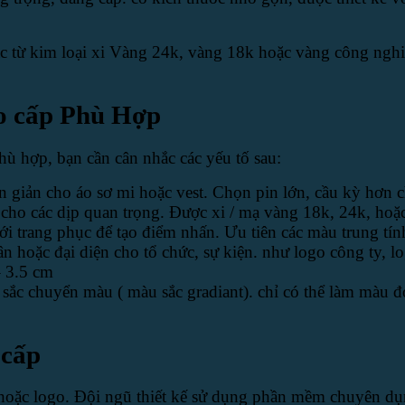
tác từ kim loại xi Vàng 24k, vàng 18k hoặc vàng công ngh
o cấp Phù Hợp
ù hợp, bạn cần cân nhắc các yếu tố sau:
 giản cho áo sơ mi hoặc vest. Chọn pin lớn, cầu kỳ hơn ch
 cho các dịp quan trọng. Được xi / mạ vàng 18k, 24k, ho
i trang phục để tạo điểm nhấn. Ưu tiên các màu trung tín
n hoặc đại diện cho tổ chức, sự kiện. như logo công ty, l
 3.5 cm
c chuyển màu ( màu sắc gradiant). chỉ có thể làm màu đơ
 cấp
oặc logo. Đội ngũ thiết kế sử dụng phần mềm chuyên dụng 