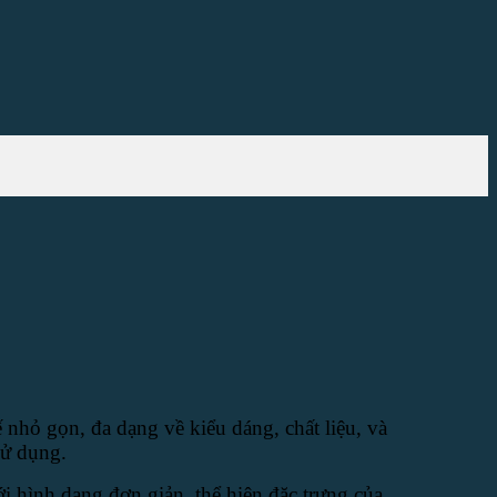
nhỏ gọn, đa dạng về kiểu dáng, chất liệu, và
sử dụng.
i hình dạng đơn giản, thể hiện đặc trưng của