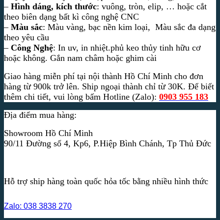
–
Hình dáng, kích thước
: vuông, tròn, elip, … hoặc cắt
theo biên dạng bất kì công nghệ CNC
–
Màu sắc
: Màu vàng, bạc nền kim loại, Màu sắc đa dạng
theo yêu cầu
–
Công Nghệ
: In uv, in nhiệt.phủ keo thủy tinh hữu cơ
hoặc không. Gắn nam châm hoặc ghim cài
Giao hàng miễn phí tại nội thành Hồ Chí Minh cho đơn
hàng từ 900k trở lên. Ship ngoại thành chỉ từ 30K. Để biết
thêm chi tiết, vui lòng bấm Hotline (Zalo):
0903 955 183
Địa điểm mua hàng:
Showroom Hồ Chí Minh
90/11 Đường số 4, Kp6, P.Hiệp Bình Chánh, Tp Thủ Đức
Hỗ trợ ship hàng toàn quốc hỏa tốc bằng nhiều hình thức
Zalo: 038 3838 270