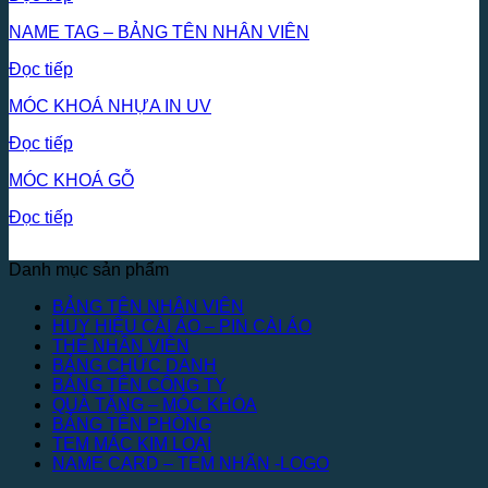
NAME TAG – BẢNG TÊN NHÂN VIÊN
Đọc tiếp
MÓC KHOÁ NHỰA IN UV
Đọc tiếp
MÓC KHOÁ GỖ
Đọc tiếp
Danh mục sản phẩm
BẢNG TÊN NHÂN VIÊN
HUY HIỆU CÀI ÁO – PIN CÀI ÁO
THẺ NHÂN VIÊN
BẢNG CHỨC DANH
BẢNG TÊN CÔNG TY
QUÀ TẶNG – MÓC KHÓA
BẢNG TÊN PHÒNG
TEM MÁC KIM LOẠI
NAME CARD – TEM NHÃN -LOGO