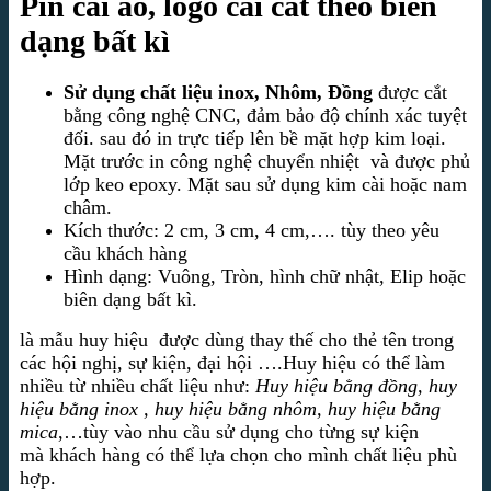
Pin cài áo, logo cài cắt theo biên
dạng bất kì
Sử dụng chất liệu inox, Nhôm, Đồng
được cắt
bằng công nghệ CNC, đảm bảo độ chính xác tuyệt
đối. sau đó in trực tiếp lên bề mặt hợp kim loại.
Mặt trước in công nghệ chuyển nhiệt và được phủ
lớp keo epoxy. Mặt sau sử dụng kim cài hoặc nam
châm.
Kích thước: 2 cm, 3 cm, 4 cm,…. tùy theo yêu
cầu khách hàng
Hình dạng: Vuông, Tròn, hình chữ nhật, Elip hoặc
biên dạng bất kì.
là mẫu huy hiệu được dùng thay thế cho thẻ tên trong
các hội nghị, sự kiện, đại hội ….Huy hiệu có thể làm
nhiều từ nhiều chất liệu như:
Huy hiệu bằng đồng, huy
hiệu bằng inox , huy hiệu bằng nhôm, huy hiệu bằng
mica
,…tùy vào nhu cầu sử dụng cho từng sự kiện
mà khách hàng có thể lựa chọn cho mình chất liệu phù
hợp.