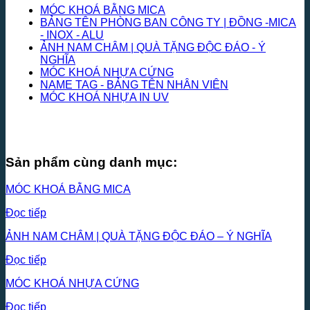
MÓC KHOÁ BẰNG MICA
BẢNG TÊN PHÒNG BAN CÔNG TY | ĐỒNG -MICA
- INOX - ALU
ẢNH NAM CHÂM | QUÀ TẶNG ĐỘC ĐÁO - Ý
NGHĨA
MÓC KHOÁ NHỰA CỨNG
NAME TAG - BẢNG TÊN NHÂN VIÊN
MÓC KHOÁ NHỰA IN UV
Sản phẩm cùng danh mục:
MÓC KHOÁ BẰNG MICA
Đọc tiếp
ẢNH NAM CHÂM | QUÀ TẶNG ĐỘC ĐÁO – Ý NGHĨA
Đọc tiếp
MÓC KHOÁ NHỰA CỨNG
Đọc tiếp