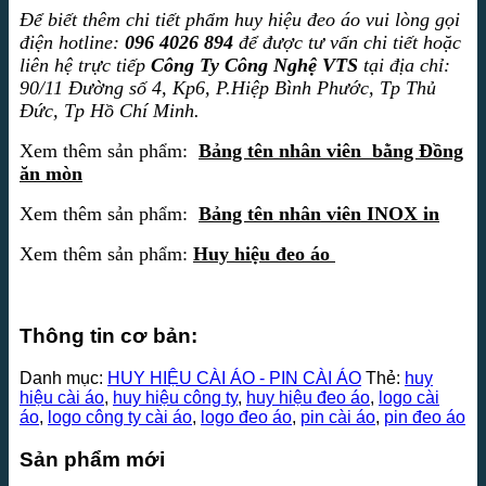
Để biết thêm chi tiết phẩm huy hiệu đeo áo vui lòng gọi
điện hotline:
096 4026 894
để được tư vấn chi tiết hoặc
liên hệ trực tiếp
Công Ty Công Nghệ VTS
tại địa chỉ:
90/11 Đường số 4, Kp6, P.Hiệp Bình Phước, Tp Thủ
Đức, Tp Hồ Chí Minh.
Xem thêm sản phẩm:
Bảng tên nhân viên bằng Đồng
ăn mòn
Xem thêm sản phẩm:
Bảng tên nhân viên INOX in
Xem thêm sản phẩm:
Huy hiệu đeo áo
Thông tin cơ bản:
Danh mục:
HUY HIỆU CÀI ÁO - PIN CÀI ÁO
Thẻ:
huy
hiệu cài áo
,
huy hiệu công ty
,
huy hiệu đeo áo
,
logo cài
áo
,
logo công ty cài áo
,
logo đeo áo
,
pin cài áo
,
pin đeo áo
Sản phẩm mới