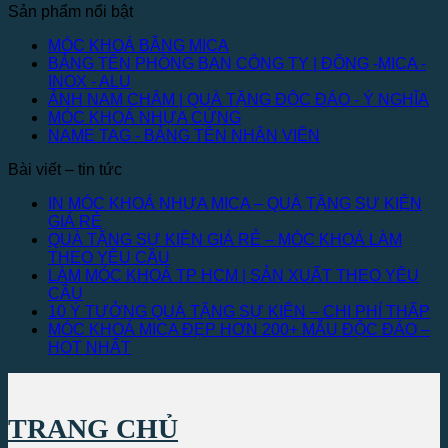
Sản phẩm nổi bật
MÓC KHOÁ BẰNG MICA
BẢNG TÊN PHÒNG BAN CÔNG TY | ĐỒNG -MICA -
INOX - ALU
ẢNH NAM CHÂM | QUÀ TẶNG ĐỘC ĐÁO - Ý NGHĨA
MÓC KHOÁ NHỰA CỨNG
NAME TAG - BẢNG TÊN NHÂN VIÊN
Bài viết – tin tức
IN MÓC KHOÁ NHỰA MICA – QUÀ TẶNG SỰ KIỆN
GIÁ RẺ
QUÀ TẶNG SỰ KIỆN GIÁ RẺ – MÓC KHOÁ LÀM
THEO YÊU CẦU
LÀM MÓC KHOÁ TP HCM | SẢN XUẤT THEO YÊU
CẦU
10 Ý TƯỞNG QUÀ TẶNG SỰ KIỆN – CHI PHÍ THẤP
MÓC KHOÁ MICA ĐẸP HƠN 200+ MẪU ĐỘC ĐÁO –
HOT NHẤT
TRANG CHỦ