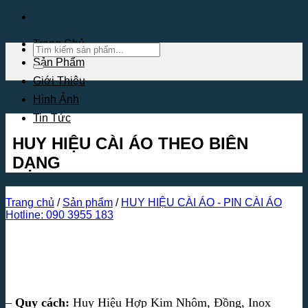
Bỏ
qua
nội
Trang Chủ
Tìm
dung
kiếm:
Sản Phẩm
Giới Thiệu
Hình Ảnh
Tin Tức
HUY HIỆU CÀI ÁO THEO BIÊN
DẠNG
Trang chủ
/
Sản phẩm
/
HUY HIỆU CÀI ÁO - PIN CÀI ÁO
Hotline: 090 3955 183
–
Quy cách:
Huy Hiệu Hợp Kim Nhôm, Đồng, Inox