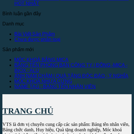
HOT NHẤT
Bình luận gần đây
Danh mục
Bài Viết Sản Phẩm
Chưa được phân loại
Sản phẩm mới
MÓC KHOÁ BẰNG MICA
BẢNG TÊN PHÒNG BAN CÔNG TY | ĐỒNG -MICA -
INOX - ALU
ẢNH NAM CHÂM | QUÀ TẶNG ĐỘC ĐÁO - Ý NGHĨA
MÓC KHOÁ NHỰA CỨNG
NAME TAG - BẢNG TÊN NHÂN VIÊN
TRANG CHỦ
VTS là đơn vị chuyên cung cấp các sản phẩm: Bảng tên nhân viên,
Bảng chức danh, Huy hiệu, Quà tặng doanh nghiệp, Móc khoá