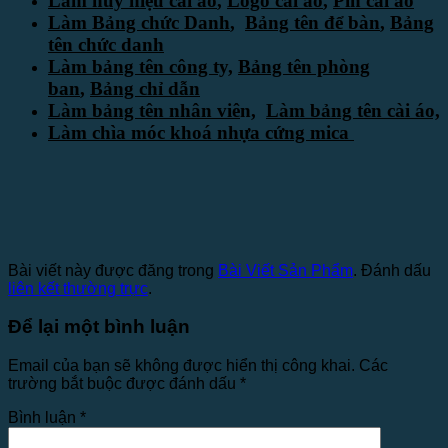
Làm huy hiệu cài áo
,
Logo cài áo
,
Pin cài áo
Làm Bảng chức Danh
,
Bảng tên để bàn
,
Bảng
tên chức danh
Làm bảng tên công ty,
Bảng tên phòng
ban
,
Bảng chỉ dẫn
Làm bảng tên nhân viê
n,
Làm bảng tên cài áo,
Làm chìa móc khoá nhựa cứng mica
Bài viết này được đăng trong
Bài Viết Sản Phẩm
. Đánh dấu
liên kết thường trực
.
Để lại một bình luận
Email của bạn sẽ không được hiển thị công khai.
Các
trường bắt buộc được đánh dấu
*
Bình luận
*