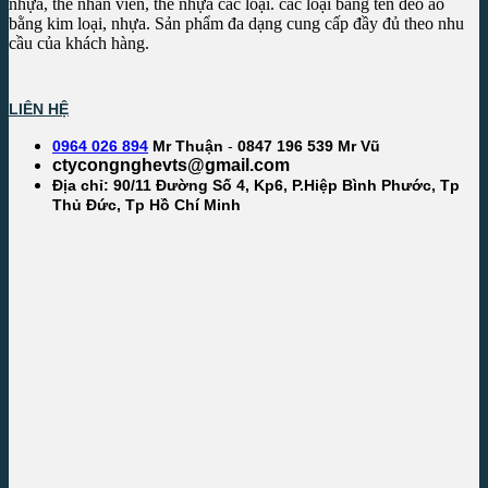
nhựa, thẻ nhân viên, thẻ nhựa các loại. các loại bảng tên đeo áo
bằng kim loại, nhựa. Sản phẩm đa dạng cung cấp đầy đủ theo nhu
cầu của khách hàng.
LIÊN HỆ
0964 026 894
Mr Thuận
-
0847 196 539 Mr Vũ
ctycongnghevts@gmail.com
Địa chỉ: 90/11 Đường Số 4, Kp6, P.Hiệp Bình Phước, Tp
Thủ Đức, Tp Hồ Chí Minh