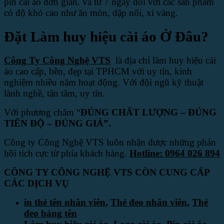
pin cài áo đơn giản. và từ 7 ngày đối với các sản phẩm
có độ khó cao như ăn mòn, dập nổi, xi vàng.
Đặt Làm huy hiệu cài áo Ở Đâu?
Công Ty Công Nghệ VTS
là địa chỉ làm huy hiệu cài
áo cao cấp, bền, đẹp tại TPHCM với uy tín, kinh
nghiệm nhiều năm hoạt động. Với đội ngũ kỹ thuật
lành nghề, tận tâm, uy tín.
Với phương châm “
ĐÚNG CHẤT LƯỢNG – ĐÚNG
TIẾN ĐỘ – ĐÚNG GIÁ”.
Công ty Công Nghệ VTS luôn nhận được những phản
hồi tích cực từ phía khách hàng.
Hotline: 0964 026 894
CÔNG TY CÔNG NGHỆ VTS CÒN CUNG CẤP
CÁC DỊCH VỤ
in thẻ tên nhân viên
,
Thẻ đeo nhân viên
,
Thẻ
đeo bảng tên