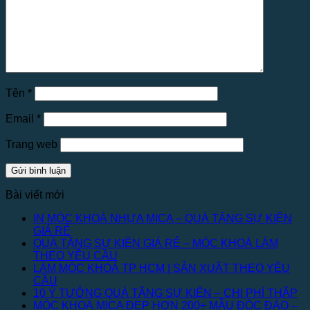
Tên
*
Email
*
Trang web
Bài viết mới
IN MÓC KHOÁ NHỰA MICA – QUÀ TẶNG SỰ KIỆN
GIÁ RẺ
QUÀ TẶNG SỰ KIỆN GIÁ RẺ – MÓC KHOÁ LÀM
THEO YÊU CẦU
LÀM MÓC KHOÁ TP HCM | SẢN XUẤT THEO YÊU
CẦU
10 Ý TƯỞNG QUÀ TẶNG SỰ KIỆN – CHI PHÍ THẤP
MÓC KHOÁ MICA ĐẸP HƠN 200+ MẪU ĐỘC ĐÁO –